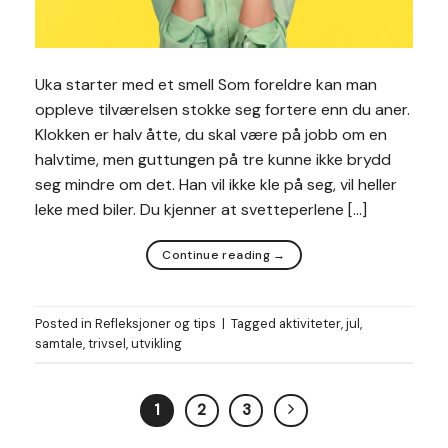
Uka starter med et smell Som foreldre kan man
oppleve tilværelsen stokke seg fortere enn du aner.
Klokken er halv åtte, du skal være på jobb om en
halvtime, men guttungen på tre kunne ikke brydd
seg mindre om det. Han vil ikke kle på seg, vil heller
leke med biler. Du kjenner at svetteperlene […]
Continue reading
→
Posted in
Refleksjoner og tips
|
Tagged
aktiviteter
,
jul
,
samtale
,
trivsel
,
utvikling
1
2
3