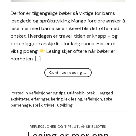
Derfor er tilgjengelige bøker så viktige for barns
leseglede og språkutvikling Mange foreldre ønsker å
lese mer med barna sine. Likevel blir det ofte med
ønsket. Hverdagen er travel, tiden er knapp – og
boken ligger kanskje litt for langt unna. Her er et
viktig poeng:
Lesing skjer oftere når bøker er i
nærheten. […]
Continue reading
→
Posted in
Refleksjoner og tips
,
Utlånsbibliotek
|
Tagged
aktiviteter
,
erfaringer
,
læring
,
lek
,
lesing
,
refleksjon
,
søke
barnehage
,
språk
,
trivsel
,
utvikling
REFLEKSJONER OG TIPS
,
UTLÅNSBIBLIOTEK
Lesing er mer enn