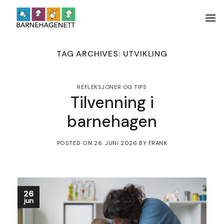
Skip
to
content
TAG ARCHIVES:
UTVIKLING
REFLEKSJONER OG TIPS
Tilvenning i
barnehagen
POSTED ON
26. JUNI 2026
BY
FRANK
26
jun