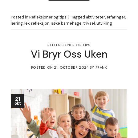
Posted in
Refleksjoner og tips
|
Tagged
aktiviteter
,
erfaringer
,
læring
,
lek
,
refleksjon
,
søke barnehage
,
trivsel
,
utvikling
REFLEKSJONER OG TIPS
Vi Bryr Oss Uken
POSTED ON
21. OKTOBER 2024
BY
FRANK
21
okt