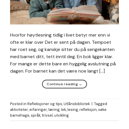
Hvorfor høytlesning tidlig i livet betyr mer enn vi
ofte er klar over Det er sent på dagen. Tempoet
har roet seg, og kanskje sitter du på sengekanten
med barnet ditt, tett inntil deg. En bok ligger klar.
For mange er dette bare en hyggelig avslutning på
dagen. For barnet kan det være noe langt […]
Continue reading
→
Posted in
Refleksjoner og tips
,
Utlånsbibliotek
|
Tagged
aktiviteter
,
erfaringer
,
læring
,
lek
,
lesing
,
refleksjon
,
søke
barnehage
,
språk
,
trivsel
,
utvikling