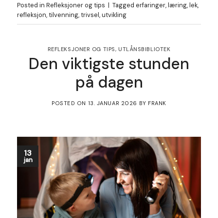
Posted in
Refleksjoner og tips
|
Tagged
erfaringer
,
læring
,
lek
,
refleksjon
,
tilvenning
,
trivsel
,
utvikling
REFLEKSJONER OG TIPS
,
UTLÅNSBIBLIOTEK
Den viktigste stunden
på dagen
POSTED ON
13. JANUAR 2026
BY
FRANK
13
jan