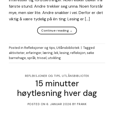
første stund. Andre trekker seg unna. Noen forstår
mye, men sier lite. Andre snakker i vei. Derfor er det
viktig å være tydelig på én ting: Lesing er […]
Continue reading
→
Posted in
Refleksjoner og tips
,
Utlånsbibliotek
|
Tagged
aktiviteter
,
erfaringer
,
læring
,
lek
,
lesing
,
refleksjon
,
søke
barnehage
,
språk
,
trivsel
,
utvikling
REFLEKSJONER OG TIPS
,
UTLÅNSBIBLIOTEK
15 minutter
høytlesning hver dag
POSTED ON
6. JANUAR 2026
BY
FRANK