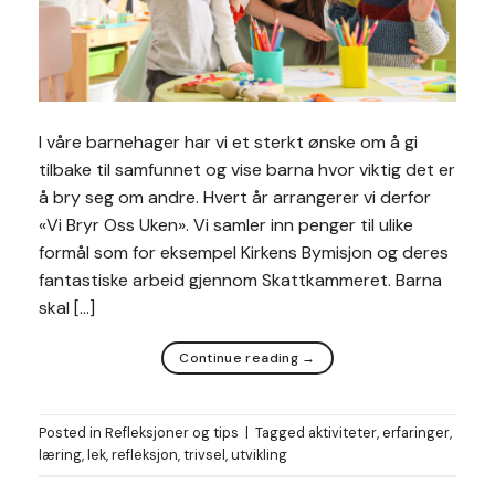
I våre barnehager har vi et sterkt ønske om å gi
tilbake til samfunnet og vise barna hvor viktig det er
å bry seg om andre. Hvert år arrangerer vi derfor
«Vi Bryr Oss Uken». Vi samler inn penger til ulike
formål som for eksempel Kirkens Bymisjon og deres
fantastiske arbeid gjennom Skattkammeret. Barna
skal […]
Continue reading
→
Posted in
Refleksjoner og tips
|
Tagged
aktiviteter
,
erfaringer
,
læring
,
lek
,
refleksjon
,
trivsel
,
utvikling