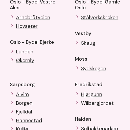
Oslo - Bydel Vestre
Oslo - Bydel Gamle
Aker
Oslo
Arnebråtveien
Stålverkskroken
Hovseter
Vestby
Oslo - Bydel Bjerke
Skaug
Lunden
Moss
Økernly
Sydskogen
Sarpsborg
Fredrikstad
Alvim
Hjørgunn
Borgen
Wilbergjordet
Fjelldal
Halden
Hannestad
Solbakkeparken
Kulås