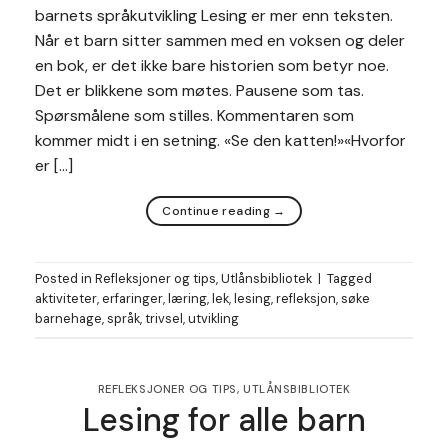
barnets språkutvikling Lesing er mer enn teksten.
Når et barn sitter sammen med en voksen og deler
en bok, er det ikke bare historien som betyr noe.
Det er blikkene som møtes. Pausene som tas.
Spørsmålene som stilles. Kommentaren som
kommer midt i en setning. «Se den katten!»«Hvorfor
er […]
Continue reading
→
Posted in
Refleksjoner og tips
,
Utlånsbibliotek
|
Tagged
aktiviteter
,
erfaringer
,
læring
,
lek
,
lesing
,
refleksjon
,
søke
barnehage
,
språk
,
trivsel
,
utvikling
REFLEKSJONER OG TIPS
,
UTLÅNSBIBLIOTEK
Lesing for alle barn