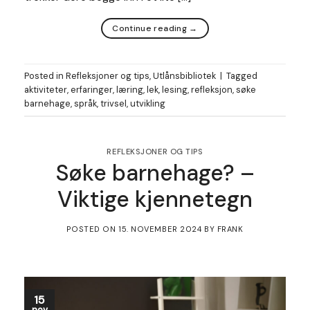
Continue reading
→
Posted in
Refleksjoner og tips
,
Utlånsbibliotek
|
Tagged
aktiviteter
,
erfaringer
,
læring
,
lek
,
lesing
,
refleksjon
,
søke
barnehage
,
språk
,
trivsel
,
utvikling
REFLEKSJONER OG TIPS
Søke barnehage? –
Viktige kjennetegn
POSTED ON
15. NOVEMBER 2024
BY
FRANK
15
nov