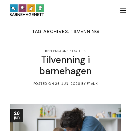
Skip
to
content
TAG ARCHIVES:
TILVENNING
REFLEKSJONER OG TIPS
Tilvenning i
barnehagen
POSTED ON
26. JUNI 2026
BY
FRANK
26
jun