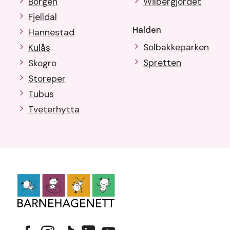
Borgen
Wilbergjordet
Fjelldal
Halden
Hannestad
Solbakkeparken
Kulås
Spretten
Skogro
Storeper
Tubus
Tveterhytta