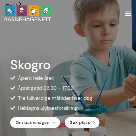
Skip
Del
to
content
Skogro
Åpent hele året
Åpningstid 06.30 – 17.00
Tre fullverdige måltider hver dag
Heldøgns ulykkesforsikring
Om barnehagen
Søk plass