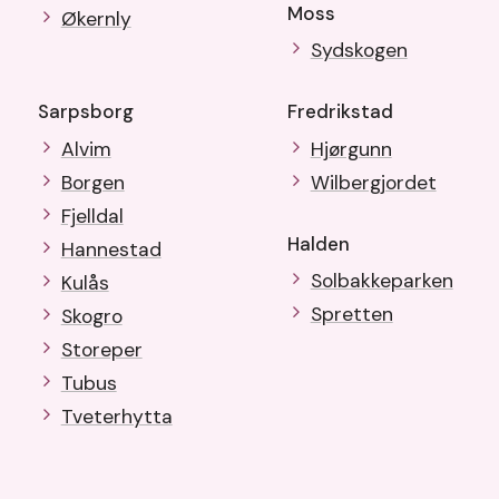
Moss
Økernly
Sydskogen
Sarpsborg
Fredrikstad
Alvim
Hjørgunn
Borgen
Wilbergjordet
Fjelldal
Halden
Hannestad
Solbakkeparken
Kulås
Spretten
Skogro
Storeper
Tubus
Tveterhytta