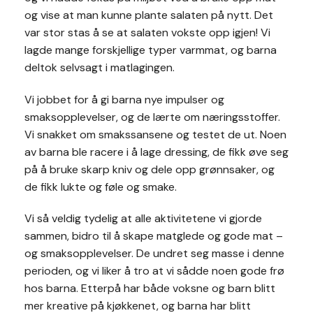
og vise at man kunne plante salaten på nytt. Det
var stor stas å se at salaten vokste opp igjen! Vi
lagde mange forskjellige typer varmmat, og barna
deltok selvsagt i matlagingen.
Vi jobbet for å gi barna nye impulser og
smaksopplevelser, og de lærte om næringsstoffer.
Vi snakket om smakssansene og testet de ut. Noen
av barna ble racere i å lage dressing, de fikk øve seg
på å bruke skarp kniv og dele opp grønnsaker, og
de fikk lukte og føle og smake.
Vi så veldig tydelig at alle aktivitetene vi gjorde
sammen, bidro til å skape matglede og gode mat –
og smaksopplevelser. De undret seg masse i denne
perioden, og vi liker å tro at vi sådde noen gode frø
hos barna. Etterpå har både voksne og barn blitt
mer kreative på kjøkkenet, og barna har blitt