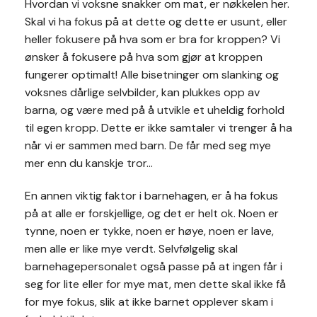
Hvordan vi voksne snakker om mat, er nøkkelen her.
Skal vi ha fokus på at dette og dette er usunt, eller
heller fokusere på hva som er bra for kroppen? Vi
ønsker å fokusere på hva som gjør at kroppen
fungerer optimalt! Alle bisetninger om slanking og
voksnes dårlige selvbilder, kan plukkes opp av
barna, og være med på å utvikle et uheldig forhold
til egen kropp. Dette er ikke samtaler vi trenger å ha
når vi er sammen med barn. De får med seg mye
mer enn du kanskje tror…
En annen viktig faktor i barnehagen, er å ha fokus
på at alle er forskjellige, og det er helt ok. Noen er
tynne, noen er tykke, noen er høye, noen er lave,
men alle er like mye verdt. Selvfølgelig skal
barnehagepersonalet også passe på at ingen får i
seg for lite eller for mye mat, men dette skal ikke få
for mye fokus, slik at ikke barnet opplever skam i