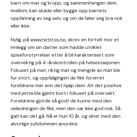
barn om mat og kropp, og sammenhengen dem
imellom, kan skade eller bygge opp barnets
oppfatning av seg selv, og om de føler seg bra nok
eller ikke.
Nylig, på
www.nettros.no
, skrev en fortvilt mor et
innlegg om sin datter som hadde utviklet
spiseforstyrrelser etter å bli karakterisert som
overvektig på 4-årskontrollen på helsestasjonen.
Fokuset på mat, riktig mat og mengde av mat ble
for stort, og oppfølgingen de fikk forvirret
foreldrene mer enn det hjalp dem. Alt det positive
med jenta ble gjemt bort i fokuset på overvekt.
Foreldrene gjorde så godt de kunne med den
veiledningen de fikk, men den var ikke god nok. Så
galt kan det gå. Nå er hun 10 år, og sliter med den
alvorlige sykdommen anoreksi.