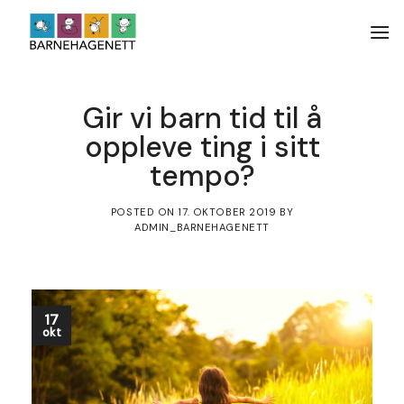
Skip
to
content
Gir vi barn tid til å
oppleve ting i sitt
tempo?
POSTED ON
17. OKTOBER 2019
BY
ADMIN_BARNEHAGENETT
17
okt