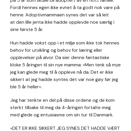
på 5 år som skulle bli adoptert av en flott familie.
Fordi hennes egen ikke evnet å ta godt nok vare på
henne. Adoptivmammaen synes det var så leit
at den lille jenta ikke hadde opplevde noe særlig i
sine første 5 år.
Hun hadde vokst opp i et miljø som ikke tok hennes
behov for utvikling og behov for læring eller
opplevelser på alvor. Da sier denne fantastiske
kloke 5 åringen til sin nye mamma: «Men tenk så mye
jeg kan glede meg til å oppleve nå da. Det er ikke
sikkert at jeg hadde syntes det var noe gøy før jeg
ble 5 år heller».
Jeg har tenkte en del på disse ordene og de kom
sterkt tilbake til meg da 4-åringen fortalte meg
med glede og entusiasme om sin tur til Danmark.
«DET ER IKKE SIKKERT JEG SYNES DET HADDE VÆRT