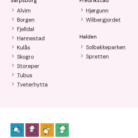
Sarpsborg
Fredrikstad
Alvim
Hjørgunn
Borgen
Wilbergjordet
Fjelldal
Halden
Hannestad
Solbakkeparken
Kulås
Spretten
Skogro
Storeper
Tubus
Tveterhytta