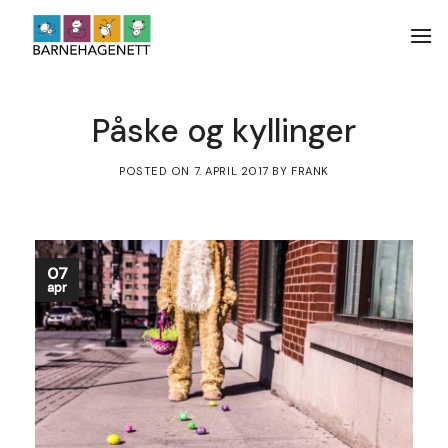
Skip
to
content
Påske og kyllinger
POSTED ON
7. APRIL 2017
BY
FRANK
07
apr