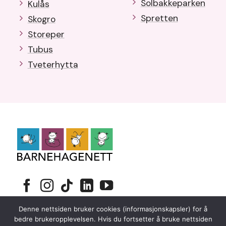
Solbakkeparken
Kulås
Spretten
Skogro
Storeper
Tubus
Tveterhytta
Personvernerklæring
Denne nettsiden bruker cookies (informasjonskapsler) for å
Copyright 2026 © Barnehagenett
bedre brukeropplevelsen. Hvis du fortsetter å bruke nettsiden