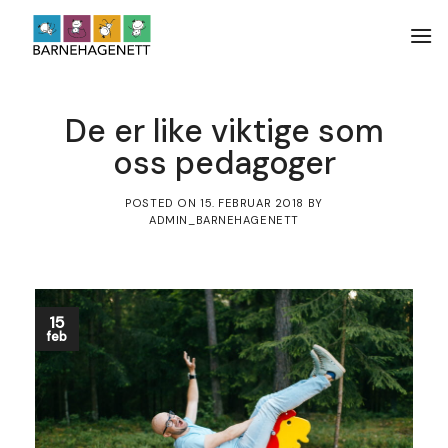
Skip
to
content
De er like viktige som
oss pedagoger
POSTED ON
15. FEBRUAR 2018
BY
ADMIN_BARNEHAGENETT
15
feb