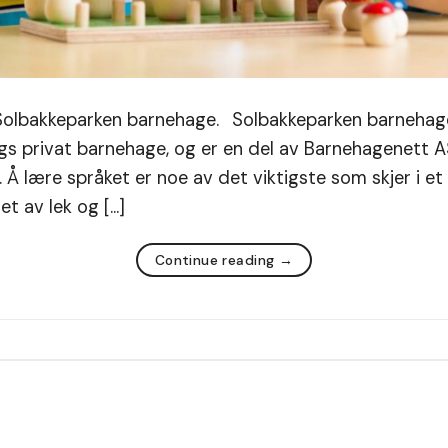
 i Solbakkeparken barnehage. Solbakkeparken barneha
gs privat barnehage, og er en del av Barnehagenett 
 Å lære språket er noe av det viktigste som skjer i et 
et av lek og […]
Continue reading
→