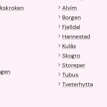
rkskroken
Alvim
Borgen
Fjelldal
Hannestad
Kulås
Skogro
Storeper
ogen
Tubus
Tveterhytta