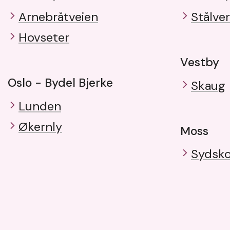
Arnebråtveien
Stålve
Hovseter
Vestby
Oslo - Bydel Bjerke
Skaug
Lunden
Økernly
Moss
Sydsk