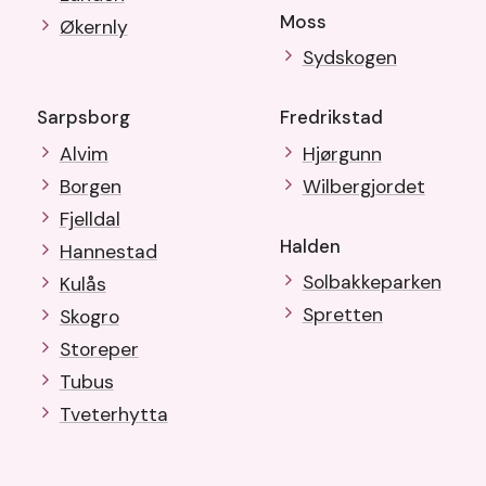
Moss
Økernly
Sydskogen
Sarpsborg
Fredrikstad
Alvim
Hjørgunn
Borgen
Wilbergjordet
Fjelldal
Halden
Hannestad
Solbakkeparken
Kulås
Spretten
Skogro
Storeper
Tubus
Tveterhytta