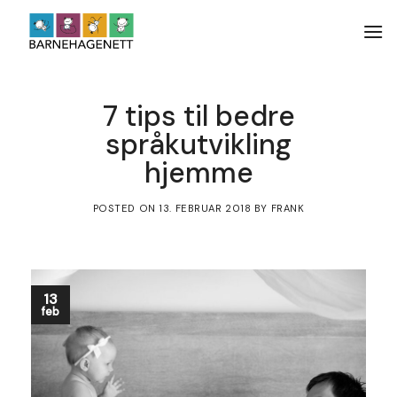
Skip
to
content
7 tips til bedre
språkutvikling
hjemme
POSTED ON
13. FEBRUAR 2018
BY
FRANK
13
feb