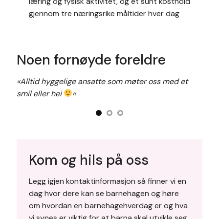
læring og fysisk aktivitet, og et sunt kosthold
gjennom tre næringsrike måltider hver dag
Noen fornøyde foreldre
«
Alltid hyggelige ansatte som møter oss med et
smil eller hei
«
r
«Trygghet
med senk
barnehag
stødige 
Kom og hils på oss
Legg igjen
kontaktinformasjon
så finner vi en
dag hvor dere kan se barnehagen og høre
om hvordan en barnehagehverdag er og hva
vi synes er viktig for at barna skal utvikle seg.