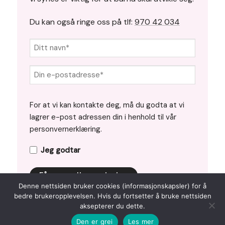
Du kan også ringe oss på tlf:
970 42 034
Ditt
navn*
(Påkrevd)
Din
e-
postadresse*
JEG
For at vi kan kontakte deg, må du godta at vi
(Påkrevd)
GODTAR
lagrer e-post adressen din i henhold til vår
(PÅKREVD)
personvernerklæring.
Jeg godtar
Denne nettsiden bruker cookies (informasjonskapsler) for å
bedre brukeropplevelsen. Hvis du fortsetter å bruke nettsiden
aksepterer du dette.
Den er grei
Les mer