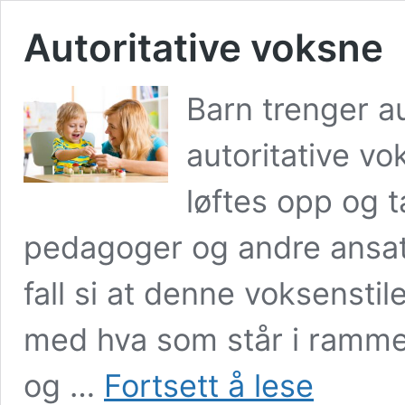
Autoritative voksne
Barn trenger au
autoritative v
løftes opp og t
pedagoger og andre ansatte
fall si at denne voksensti
med hva som står i rammep
Autoritative
og …
Fortsett å lese
voksne