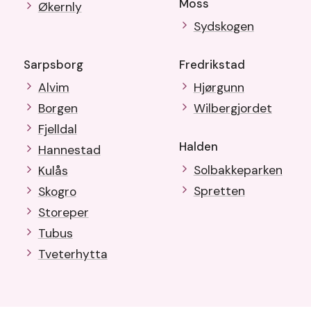
Moss
Økernly
Sydskogen
Sarpsborg
Fredrikstad
Alvim
Hjørgunn
Borgen
Wilbergjordet
Fjelldal
Halden
Hannestad
Solbakkeparken
Kulås
Spretten
Skogro
Storeper
Tubus
Tveterhytta