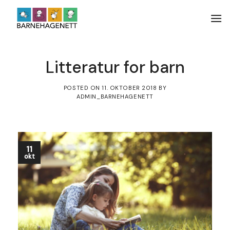
Skip
to
content
Litteratur for barn
POSTED ON
11. OKTOBER 2018
BY
ADMIN_BARNEHAGENETT
11
okt