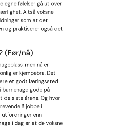
e egne følelser gå ut over
ærlighet. Altså voksne
oldninger som at det
sen og praktiserer også det
? (Før/nå)
ehageplass, men nå er
onlig er kjempebra. Det
være et godt læringssted
 i barnehage gode på
et de siste årene. Og hvor
krevende å jobbe i
 utfordringer enn
ehage i dag er at de voksne