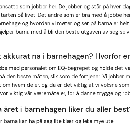
ansatte som jobber her. De jobber og står på hver dag, 
starten på livet. Det andre som er bra med å jobbe her
barnehage og hvordan vi møter og ser på barna er helt f
jelper barna med å bli den beste utgaven av seg selv 
t akkurat nå i barnehagen? Hvorfor er
bbe med personalet om EQ-begrepet og holde det varm
på den beste måten, slik som de fortjener. Vi jobber 
 om hvem de er, og da er det viktig at vi voksne som
 hvor viktig vår væremåte er, for å danne trygge og ro
 året i barnehagen liker du aller best
r barna kan ha på seg lite klær og leke mye ute.