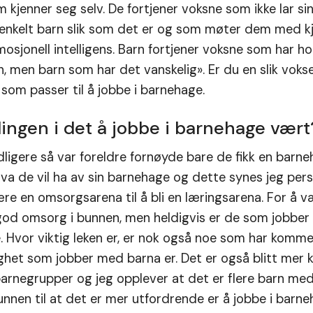
kjenner seg selv. De fortjener voksne som ikke lar sin
enkelt barn slik som det er og som møter dem med kj
osjonell intelligens. Barn fortjener voksne som har h
rn, men barn som har det vanskelig». Er du en slik vok
 som passer til å jobbe i barnehage.
ingen i det å jobbe i barnehage vært
idligere så var foreldre fornøyde bare de fikk en barn
va de vil ha av sin barnehage og dette synes jeg pers
ære en omsorgsarena til å bli en læringsarena. For å 
 god omsorg i bunnen, men heldigvis er de som jobber
este. Hvor viktig leken er, er nok også noe som har komm
ghet som jobber med barna er. Det er også blitt mer 
barnegrupper og jeg opplever at det er flere barn med
runnen til at det er mer utfordrende er å jobbe i barn