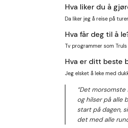
Hva liker du å gjør
Da liker jeg å reise på tur
Hva får deg til å le
Tv programmer som Truls al
Hva er ditt best
Jeg elsket å leke med dukk
“Det morsomste L
og hilser på alle 
start på dagen, s
det med alle run