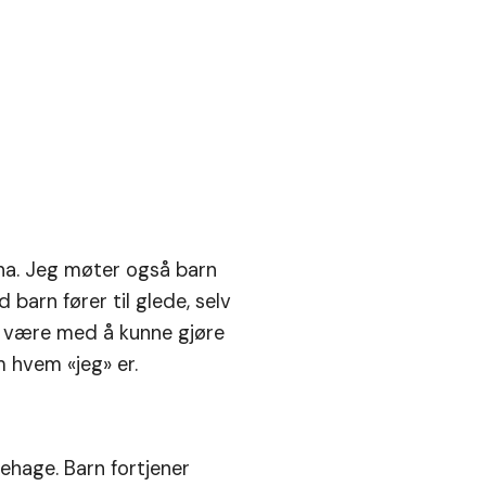
rna. Jeg møter også barn
arn fører til glede, selv
 å være med å kunne gjøre
m hvem «jeg» er.
nehage. Barn fortjener