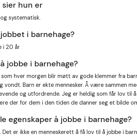
 sier hun er
t og systematisk.
 jobbet i barnehage?
 i 20 år
å jobbe i barnehage?
ig som hver morgen blir møtt av gode klemmer fra ba
g vondt. Barn er ekte mennesker. Å være sammen med b
revende og utfordrende. Jeg er heldig som får lov til
være der for dem i den tiden de danner seg et bilde o
lle egenskaper å jobbe i barnehage?
t. Det er ikke en menneskerett å få lov til å jobbe i bar