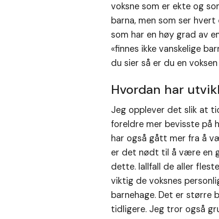
voksne som er ekte og som 
barna, men som ser hvert 
som har en høy grad av em
«finnes ikke vanskelige ba
du sier så er du en voksen
Hvordan har utvikl
Jeg opplever det slik at t
foreldre mer bevisste på h
har også gått mer fra å v
er det nødt til å være en
dette. Iallfall de aller fl
viktig de voksnes personli
barnehage. Det er større 
tidligere. Jeg tror også g