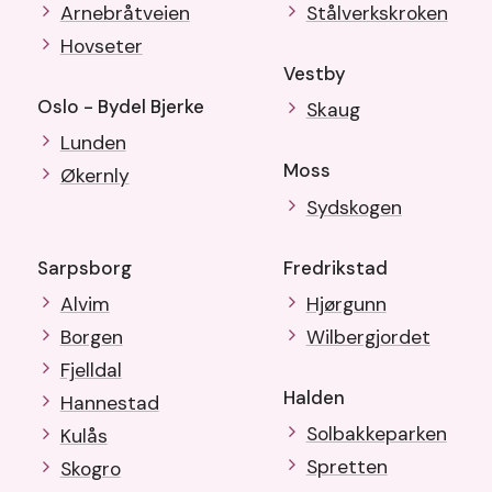
Arnebråtveien
Stålverkskroken
Hovseter
Vestby
Oslo - Bydel Bjerke
Skaug
Lunden
Moss
Økernly
Sydskogen
Sarpsborg
Fredrikstad
Alvim
Hjørgunn
Borgen
Wilbergjordet
Fjelldal
Halden
Hannestad
Solbakkeparken
Kulås
Spretten
Skogro