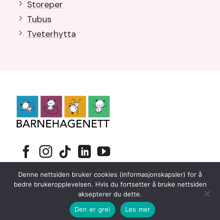
Storeper
Tubus
Tveterhytta
Personvernerklæring
Denne nettsiden bruker cookies (informasjonskapsler) for å
Copyright 2026 © Barnehagenett
bedre brukeropplevelsen. Hvis du fortsetter å bruke nettsiden
aksepterer du dette.
Nettsiden er utviklet av
Fredrikstad Webdesign AS
Den er grei
Les mer